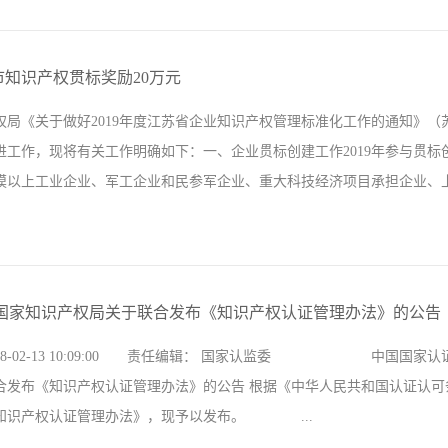
留公共场所、住宅使用的火灾报警产品、灭火器、避难逃生产品等3种产品
设 促进全面质量管理的意见》（国发[2018] 3号）文件精神、深化“放
京市知识产权贯标奖励20万元
企业1万余家，将有效降低了消防产品领域生产企业制度性交易成本。 
局《关于做好2019年度江苏省企业知识产权管理标准化工作的通知》（苏
者人身健康安全。一是对取消CCC认证的消防产品，市场监管部门将会同
进工作，现将有关工作明确如下：一、企业贯标创建工作2019年参与贯标
流通、使用领域实施监督管理并采取支持措施，鼓励企业进行自愿性认证。
模以上工业企业、军工企业和民参军企业、重大科技经济项目承担企业、上市
.
体，重点选择企业领导层具有较强知识产权意识以及能够为开展贯标工作
市贯标企业绩效评价工作职能由我局委托江苏省发明协会、江苏省专利信
国家知识产权局关于联合发布《知识产权认证管理办法》的公告（2
南的通知》（苏知发〔2016〕78号）组织绩效评价，并于6月10日、12
18-02-13 10:09:00 责任编辑： 国家认监委 中国国家认证
工作按照省局苏知发〔2019〕27号文件要求执行。三、贯标奖励工作根
合发布《知识产权认证管理办法》的公告 根据《中华人民共和国认证认
于6月10日前将获得贯标奖励企业名单报省知识产权局。结合我市实际，
知识产权认证管理办法》，现予以发布。 ...
辖区在省知识产权局备案、2018年12月31日前（含）绩效评价合格或