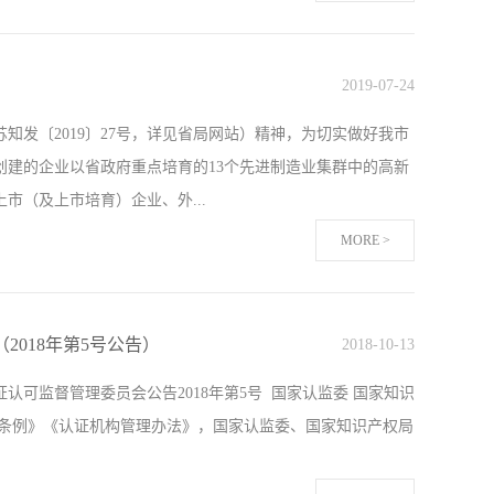
的CCC认证。此次目录调整，是贯彻落实《国务院关于加强
管服”改革的一项具体举措。通过改革，预计减少CCC证书7万余
2019
-
07
-
24
同时，市场监管总局还将采取以下三项措施保障消防产品质
知发〔2019〕27号，详见省局网站）精神，为切实做好我市
应急管理部门继续强化事中事后监管，按照职责分工依法依规
创建的企业以省政府重点培育的13个先进制造业集群中的高新
二是对保留CCC认证的消防产品，市场监管部门将进一步强
（及上市培育）企业、外...
MORE >
提供必要物质保障的企业推行贯标工作的企业。二、绩效评价
息中心承担，并按照《关于印发江苏省企业知识产权管理贯标
018年第5号公告）
2018
-
10
-
13
月10日前分别将《2019年度贯标绩效评价合格企业汇总表》上
认可监督管理委员会公告2018年第5号 国家认监委 国家知识
据省知识产权发展奖补资金要求，奖励金额原则上每家不少于20
可条例》《认证机构管理办法》，国家认监委、国家知识产权局
现将我市今年奖励优秀贯标企业申报工作明确如下：（一）申
通过认证且未获得过贯标经费奖励的企业（不含经过渡通过认证的