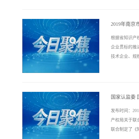
愿性认证，保
质量认证体系建
2019年南
张，涉及生产
根据省知识产权
量，确保消费
企业贯标的推
对其在生产、
技术企业、规
化CCC认证监..
向型企业为主
及认证工作全
国家认监委 
绩效评价工作指
发布时间：20
报省局。认证
产权局关于联
万元。市局将
联合制定了《
报对象：对本