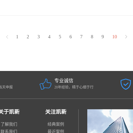
...
1
2
3
4
5
6
7
8
9
10
专业诚信
当天申报
20年经验，精于心细于行
关于凯新
关注凯新
了解我们
经典案例
联系我们
最近案例